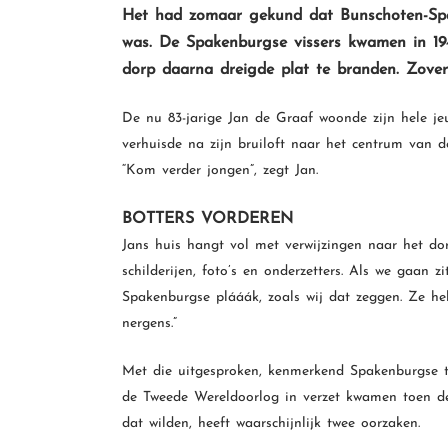
Het had zomaar gekund dat Bunschoten-Sp
was. De Spakenburgse vissers kwamen in 194
dorp daarna dreigde plat te branden. Zover
De nu 83-jarige Jan de Graaf woonde zijn hele j
verhuisde na zijn bruiloft naar het centrum van de
“Kom verder jongen”, zegt Jan.
BOTTERS VORDEREN
Jans huis hangt vol met verwijzingen naar het dor
schilderijen, foto’s en onderzetters. Als we gaan zit
Spakenburgse plááák, zoals wij dat zeggen. Ze h
nergens.”
Met die uitgesproken, kenmerkend Spakenburgse tr
de Tweede Wereldoorlog in verzet kwamen toen de
dat wilden, heeft waarschijnlijk twee oorzaken.