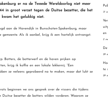
akenburg er na de Tweede Wereldoorlog niet meer
Pub
4 in groot verzet tegen de Duitse bezetter, die het
31 a
 kwam het gelukkig niet.
Ver
ui
eugd aan de Havendijk in Bunschoten-Spakenburg, maar
en
 gemeente. Als ik aanbel, krijg ik een hartelijk ontvangst.
2 me
De 
29 a
p. Botters, de botterwerf en de haven prijken op
Hoe
ten, krijg ik koffie en een lokale lekkernij. “Een
te 
ebben ze weleens geprobeerd na te maken, maar dat lukt ze
29 a
ots beginnen we ons gesprek over de vissers die tijdens
 Duitse bezetter de botters wilden vorderen. Waarom ze