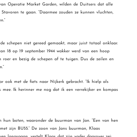
an Operatie Market Garden, wilden de Duitsers dat alle
 Stavoren te gaan. “Daarmee zouden ze kunnen vluchten,
n.”
de schepen niet gereed gemaakt, maar juist totaal onklaar.
 van 18 op 19 september 1944 wakker werd van een hoop
n roer en bezig de schepen af te tuigen. Dus de zeilen en
.”
 ook met de fiets naar Nijkerk gebracht. “Ik hielp als
les mee. Ik herinner me nog dat ik een verrekijker en kompas
en hun boten, waaronder de buurman van Jan. “Een van hen
met zijn BU55.” De zoon van Jans buurman, Klaas
en langsgaan, vertelt Klaas dat zijn vader daarover zei: