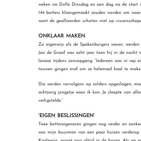
weken na Dolle Dinsdag en een dag na de start v
144 botters klaargemaakt zouden worden om naar
want de geallieerden schoten niet op vissersschepe
ONKLAAR MAKEN
Zo eigenwijs als de Spakenburgers waren, werden 
Jan de Graaf was acht jaar toen hij in de nacht
lawaai tijdens zonsopgang. “Iedereen was in rep e
touwen gingen eraf om ze helemaal kaal te maken
Die werden vervolgens op zolders opgeslagen, maar
achtjarig jongetje waar ik kon. Je sleepte van al
veiligstelde.”
‘EIGEN BESLISSINGEN’
Twee bottereigenaren gingen nog verder en zonk
was mijn buurman van een paar huizen verderop 
Koelewijn, woont nog altijd in de haven. Als we ev