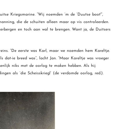
tse Kriegsmarine. “Wij noemden ‘m de ‘Duutse boot'”,
emanning, die de schuiten alleen maar op vis controleerden.
verbergen en toch aan wal te brengen. Want ja, de Duitsers
teins. “De eerste was Karl, maar we noemden hem Kareltje.
s dat-ie breed was”, lacht Jan. “Maar Kareltje was vroeger
genlijk niks met de oorlog te maken hebben. Als hij
ingen als ‘die Scheisskrieg!’ (de verdomde oorlog, red.).