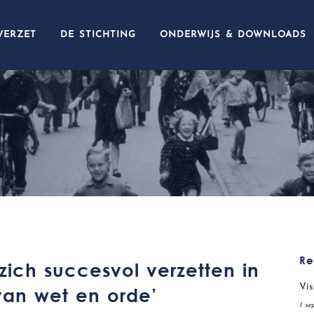
VERZET
DE STICHTING
ONDERWIJS & DOWNLOADS
Re
ich succesvol verzetten in
Vis
van wet en orde’
1 se