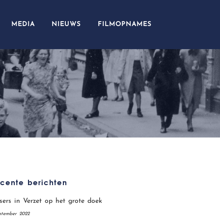
MEDIA
NIEUWS
FILMOPNAMES
cente berichten
sers in Verzet op het grote doek
ptember 2022